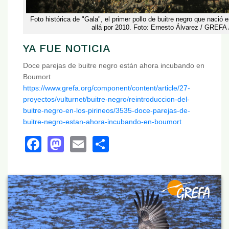
Foto histórica de "Gala", el primer pollo de buitre negro que nació e
allá por 2010. Foto: Ernesto Álvarez / GREFA 
YA FUE NOTICIA
Doce parejas de buitre negro están ahora incubando en
Boumort
https://www.grefa.org/component/content/article/27-
proyectos/vulturnet/buitre-negro/reintroduccion-del-
buitre-negro-en-los-pirineos/3535-doce-parejas-de-
buitre-negro-estan-ahora-incubando-en-boumort
Facebook
Mastodon
Email
Share