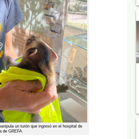
ipula un turón que ingresó en el hospital de
na de GREFA.