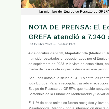
Un miembro del Equipo de Rescate de GREFA c
NOTA DE PRENSA: El Eq
GREFA atendió a 7.240
04 Octubre 2023
Visitas: 1974
4 de octubre de 2023, Majadahonda (Madrid)
/ U
han sido rescatados o recepcionados por el Equipo
de septiembre de 2023. A la vista de estas cifras, 
media de casi veinte ingresos diarios en ese perio
Son unos datos que sitúan a GREFA entre los centro
toda Europa. Para la recogida, traslado y recepción 
Equipo de Rescate de GREFA, que ha sido apoyado 
Sostenible de la Fundación Montemadrid y CaixaBan
El 11% de esos animales fueron recogidos y llevad
Majadahonda (Madrid), por la intervención directa 