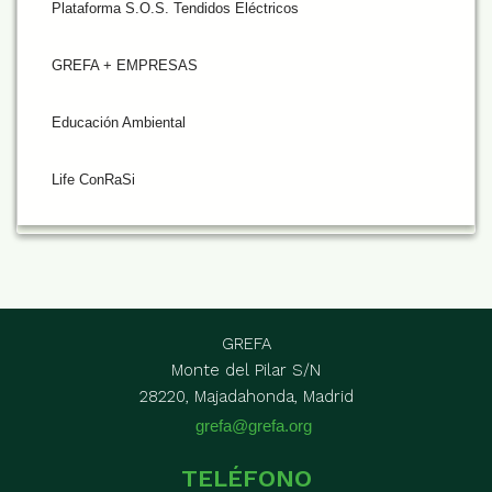
Plataforma S.O.S. Tendidos Eléctricos
GREFA + EMPRESAS
Educación Ambiental
Life ConRaSi
GREFA
Monte del Pilar S/N
28220, Majadahonda, Madrid
grefa@grefa.org
TELÉFONO