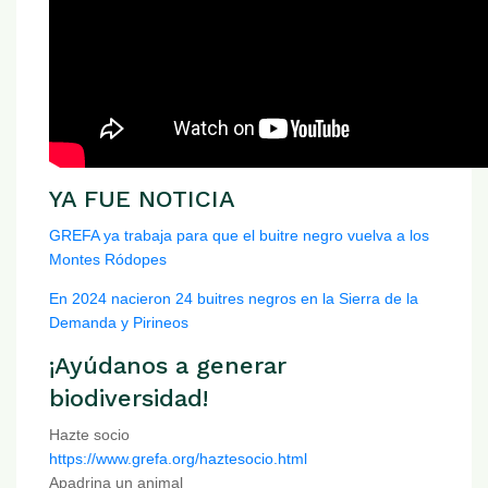
YA FUE NOTICIA
GREFA ya trabaja para que el buitre negro vuelva a los
Montes Ródopes
En 2024 nacieron 24 buitres negros en la Sierra de la
Demanda y Pirineos
¡Ayúdanos a generar
biodiversidad!
Hazte socio
https://www.grefa.org/haztesocio.html
Apadrina un animal