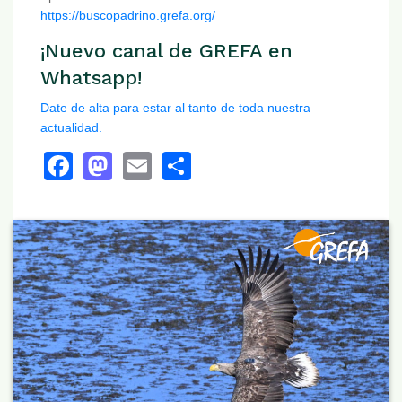
https://buscopadrino.grefa.org/
¡Nuevo canal de GREFA en
Whatsapp!
Date de alta para estar al tanto de toda nuestra
actualidad.
Facebook
Mastodon
Email
Share