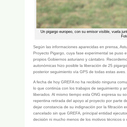
Un pigargo europeo, con su emisor visible, vuela junt
Fot
Según las informaciones aparecidas en prensa, Astu
Proyecto Pigargo, cuya fase experimental se puso 
propios Gobiernos asturiano y cántabro. Recordemo
autonómicas hizo posible la liberación de 25 pigarg
posterior seguimiento vía GPS de todas estas aves.
A fecha de hoy GREFA no ha recibido ninguna comuni
lo que continúa con los trabajos de seguimiento y aná
liberados. Al mismo tiempo esta ONG expresa su so
repentina retirada del apoyo al proyecto por parte 
dejar constancia de su indignación por la filtración
cancelado sin que GREFA, principal entidad ejecutora
decisión ni mucho menos de los motivos técnicos o c