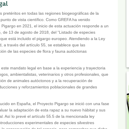
gal
 pretéritos en todas las regiones biogeográficas de la
 punto de vista científico. Como GREFA ha venido
Pigargo en 2021, el inicio de esta actuación responde a un
, de 13 de agosto de 2018, del “Listado de especies
 que está incluido el pigargo europeo. Atendiendo a la Ley
, a través del artículo 55, se establece que las
ión de las especies de flora y fauna autóctonas
este mandato legal en base a la experiencia y trayectoria
os, ambientalistas, veterinarios y otros profesionales, que
ción de animales autóctonos y a la recuperación de
oducciones y reforzamientos poblacionales de grandes
ucido en España, el Proyecto Pigargo se inició con una fase
luar la adaptación de esta rapaz a su nuevo hábitat y sus
l. Así lo prevé el artículo 55.5 de la mencionada ley
ntroducciones experimentales de especies silvestres
 la conservación de tal especie, para comprobar que dicha