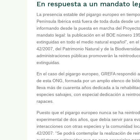
En respuesta a un mandato le
La presencia estable del pigargo europeo en tiempos
Península Ibérica está fuera de toda duda desde un
informando desde la puesta en marcha del Proyecto 
mandato legal: la publicación en el BOE número 195
extinguidas en todo el medio natural español”, en el
42/2007, del Patrimonio Natural y de la Biodiversidad
administraciones públicas promoverán la reintroducc
extinguidas.
En el caso del pigargo europeo, GREFA respondió a 
de esta ONG, formada por un amplio elenco de biólog
lleva más de cuarenta años dedicada a la rehabilita
especies salvajes, con especial dedicación a reintr
rapaces.
Puesto que el pigargo europeo nunca se ha reintrod
experimental de dos años, que debía servir para eva
interacciones con otras especies y la comunidad loca
42/2007: “Se podrá contemplar la realización de rei
autóctonas extinguidas que no sean esenciales para