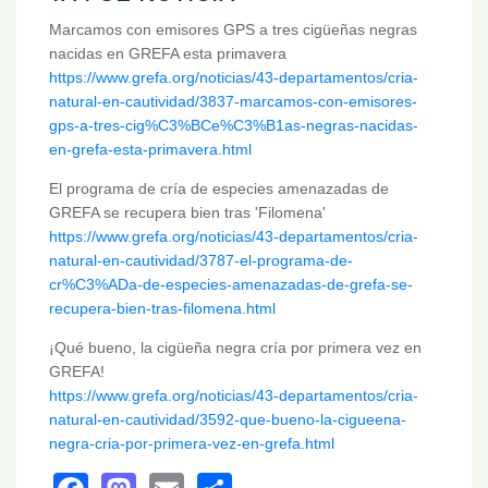
Marcamos con emisores GPS a tres cigüeñas negras
nacidas en GREFA esta primavera
https://www.grefa.org/noticias/43-departamentos/cria-
natural-en-cautividad/3837-marcamos-con-emisores-
gps-a-tres-cig%C3%BCe%C3%B1as-negras-nacidas-
en-grefa-esta-primavera.html
El programa de cría de especies amenazadas de
GREFA se recupera bien tras 'Filomena'
https://www.grefa.org/noticias/43-departamentos/cria-
natural-en-cautividad/3787-el-programa-de-
cr%C3%ADa-de-especies-amenazadas-de-grefa-se-
recupera-bien-tras-filomena.html
¡Qué bueno, la cigüeña negra cría por primera vez en
GREFA!
https://www.grefa.org/noticias/43-departamentos/cria-
natural-en-cautividad/3592-que-bueno-la-cigueena-
negra-cria-por-primera-vez-en-grefa.html
Facebook
Mastodon
Email
Share