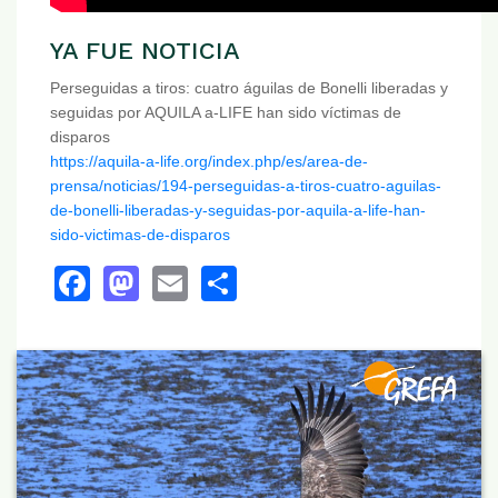
YA FUE NOTICIA
Perseguidas a tiros: cuatro águilas de Bonelli liberadas y
seguidas por AQUILA a-LIFE han sido víctimas de
disparos
https://aquila-a-life.org/index.php/es/area-de-
prensa/noticias/194-perseguidas-a-tiros-cuatro-aguilas-
de-bonelli-liberadas-y-seguidas-por-aquila-a-life-han-
sido-victimas-de-disparos
Facebook
Mastodon
Email
Share