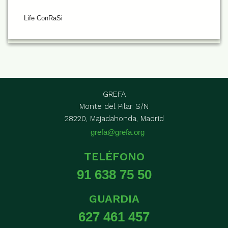
Life ConRaSi
GREFA
Monte del Pilar S/N
28220, Majadahonda, Madrid
grefa@grefa.org
TELÉFONO
91 638 75 50
GUARDIA
627 461 457