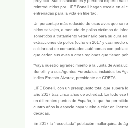
proyecto. Sus instalaciones y personal experto hac
reintroducidas por LIFE Bonelli hagan escala en e
entrenadas para la vida en libertad.
Un porcentaje más reducido de esas aves que se re
nidos salvajes, a menudo de pollos víctimas de inf
sometidos a tratamiento veterinario para su cura en
extracciones de pollos (ocho en 2017 y casi medio ce
solidaridad de comunidades autónomas con poblacio
que ceden sus aves a otras regiones que tienen pobl
“Vaya nuestro agradecimiento a la Junta de Andalu
Bonelli, y a sus Agentes Forestales, incluidos los A
indica Ernesto Álvarez, presidente de GREFA.
LIFE Bonelli, con un presupuesto total que supera l
año 2017 tras cinco años de actividad. En todo ese 
en diferentes puntos de España, lo que ha permitid
cuatro años la especie haya vuelto a criar en libert
décadas.
En 2017 la “resucitada” población mallorquina de ág