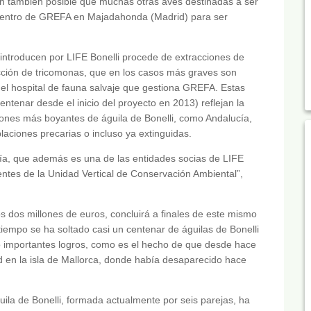
en también posible que muchas otras aves destinadas a ser
l centro de GREFA en Majadahonda (Madrid) para ser
introducen por LIFE Bonelli procede de extracciones de
ección de tricomonas, que en los casos más graves son
 el hospital de fauna salvaje que gestiona GREFA. Estas
ntenar desde el inicio del proyecto en 2013) reflejan la
nes más boyantes de águila de Bonelli, como Andalucía,
aciones precarias o incluso ya extinguidas.
cía, que además es una de las entidades socias de LIFE
gentes de la Unidad Vertical de Conservación Ambiental”,
os dos millones de euros, concluirá a finales de este mismo
tiempo se ha soltado casi un centenar de águilas de Bonelli
o importantes logros, como es el hecho de que desde hace
ad en la isla de Mallorca, donde había desaparecido hace
uila de Bonelli, formada actualmente por seis parejas, ha