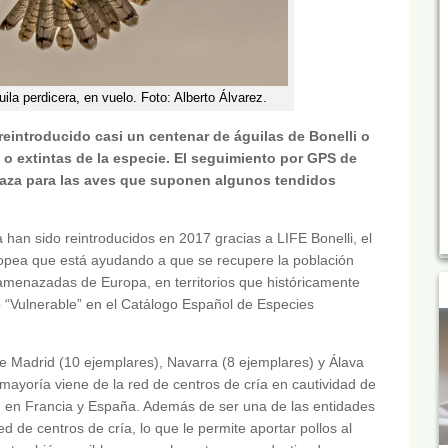
ila perdicera, en vuelo. Foto: Alberto Álvarez.
 reintroducido casi un centenar de águilas de Bonelli o
 o extintas de la especie. El seguimiento por GPS de
naza para las aves que suponen algunos tendidos
a han sido reintroducidos en 2017 gracias a LIFE Bonelli, el
opea que está ayudando a que se recupere la población
amenazadas de Europa, en territorios que históricamente
o “Vulnerable” en el Catálogo Español de Especies
e Madrid (10 ejemplares), Navarra (8 ejemplares) y Álava
 mayoría viene de la red de centros de cría en cautividad de
ón en Francia y España. Además de ser una de las entidades
 de centros de cría, lo que le permite aportar pollos al