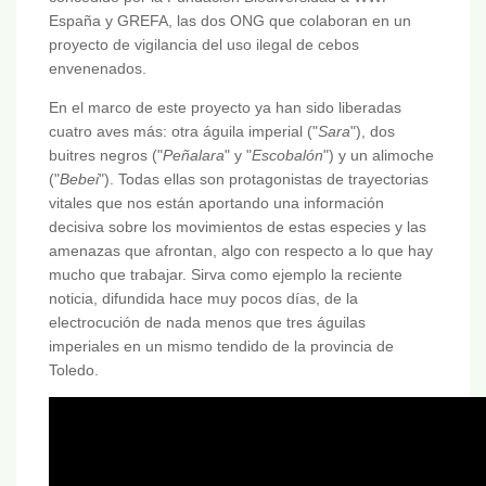
España y GREFA, las dos ONG que colaboran en un
proyecto de vigilancia del uso ilegal de cebos
envenenados.
En el marco de este proyecto ya han sido liberadas
cuatro aves más: otra águila imperial ("
Sara
"), dos
buitres negros ("
Peñalara
" y "
Escobalón
") y un alimoche
("
Bebei
"). Todas ellas son protagonistas de trayectorias
vitales que nos están aportando una información
decisiva sobre los movimientos de estas especies y las
amenazas que afrontan, algo con respecto a lo que hay
mucho que trabajar. Sirva como ejemplo la reciente
noticia, difundida hace muy pocos días, de la
electrocución de nada menos que tres águilas
imperiales en un mismo tendido de la provincia de
Toledo.