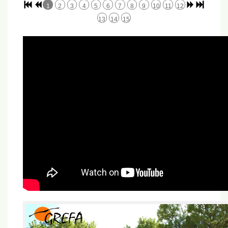
1
2
3
4
5
6
7
8
9
10
11
12
13
14
15