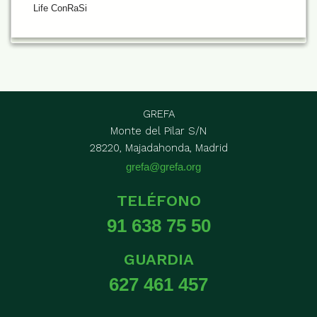
Life ConRaSi
GREFA
Monte del Pilar S/N
28220, Majadahonda, Madrid
grefa@grefa.org
TELÉFONO
91 638 75 50
GUARDIA
627 461 457