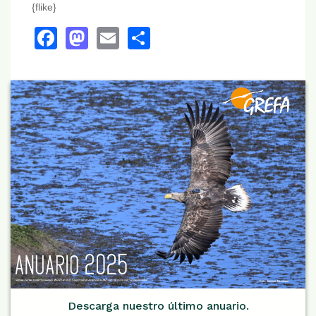
{flike}
Facebook
Mastodon
Email
Share
Descarga nuestro último anuario.