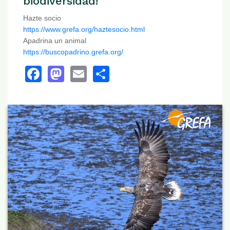
biodiversidad!
Hazte socio
https://www.grefa.org/haztesocio.html
Apadrina un animal
https://buscopadrino.grefa.org/
Facebook
Mastodon
Email
Share