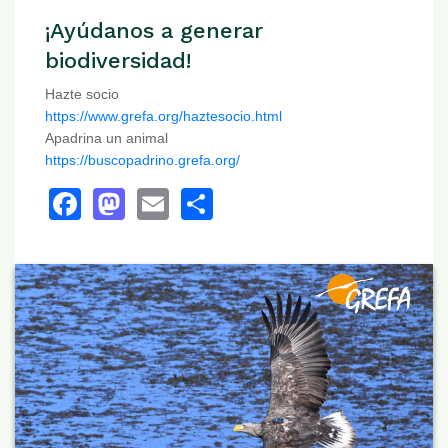
¡Ayúdanos a generar
biodiversidad!
Hazte socio
https://www.grefa.org/haztesocio.html
Apadrina un animal
https://buscopadrino.grefa.org/
Facebook
Mastodon
Email
Share