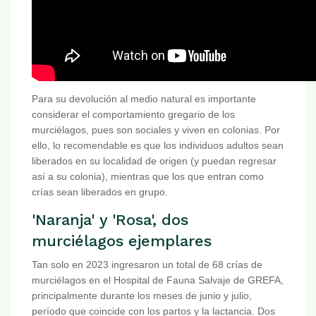
Para su devolución al medio natural es importante
considerar el comportamiento gregario de los
murciélagos, pues son sociales y viven en colonias. Por
ello, lo recomendable es que los individuos adultos sean
liberados en su localidad de origen (y puedan regresar
así a su colonia), mientras que los que entran como
crías sean liberados en grupo.
'Naranja' y 'Rosa', dos
murciélagos ejemplares
Tan solo en 2023 ingresaron un total de 68 crías de
murciélagos en el Hospital de Fauna Salvaje de GREFA,
principalmente durante los meses de junio y julio,
período que coincide con los partos y la lactancia. Dos