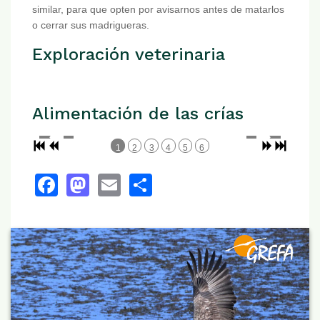
similar, para que opten por avisarnos antes de matarlos
o cerrar sus madrigueras.
Exploración veterinaria
Alimentación de las crías
1
2
3
4
5
6
Facebook
Mastodon
Email
Share