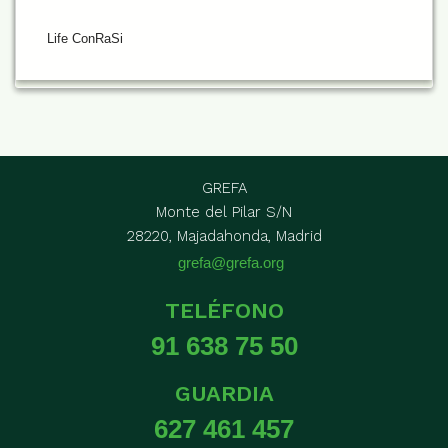
Life ConRaSi
GREFA
Monte del Pilar S/N
28220, Majadahonda, Madrid
grefa@grefa.org
TELÉFONO
91 638 75 50
GUARDIA
627 461 457