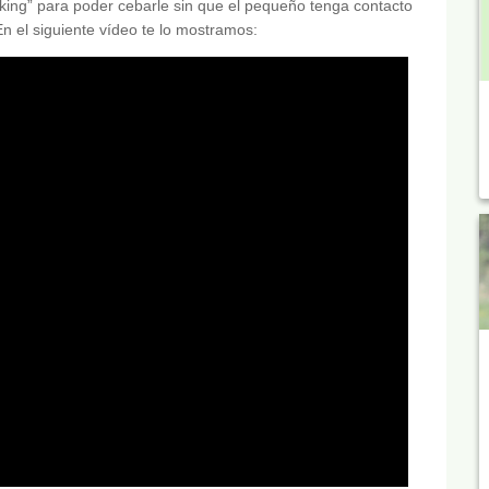
king” para poder cebarle sin que el pequeño tenga contacto
En el siguiente vídeo te lo mostramos: