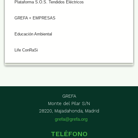
Plataforma S.O.S. Tendidos Eléctricos
GREFA + EMPRESAS
Educación Ambiental
Life ConRaSi
GREFA
Monte del Pilar S/N
28220, Majadahonda, Madrid
grefa@grefa.org
TELÉFONO