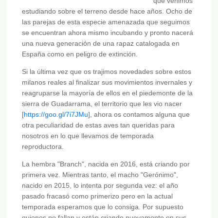
que venimos
estudiando sobre el terreno desde hace años. Ocho de
las parejas de esta especie amenazada que seguimos
se encuentran ahora mismo incubando y pronto nacerá
una nueva generación de una rapaz catalogada en
España como en peligro de extinción.
Si la última vez que os trajimos novedades sobre estos
milanos reales al finalizar sus movimientos invernales y
reagruparse la mayoría de ellos en el piedemonte de la
sierra de Guadarrama, el territorio que les vio nacer
[
https://goo.gl/7i7JMu
], ahora os contamos alguna que
otra peculiaridad de estas aves tan queridas para
nosotros en lo que llevamos de temporada
reproductora.
La hembra "Branch", nacida en 2016, está criando por
primera vez. Mientras tanto, el macho "Gerónimo",
nacido en 2015, lo intenta por segunda vez: el año
pasado fracasó como primerizo pero en la actual
temporada esperamos que lo consiga. Por supuesto
quienes no fallan y están criando nuevamente en sus