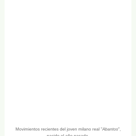
Movimientos recientes del joven milano real "
Abantos
",
nacido el año pasado.