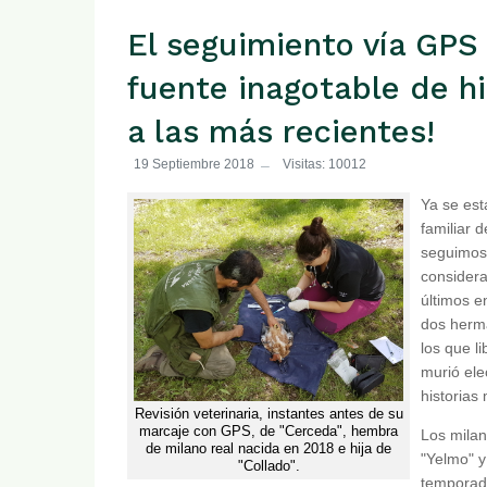
El seguimiento vía GPS
fuente inagotable de hi
a las más recientes!
19 Septiembre 2018
Visitas: 10012
Ya se est
familiar 
seguimos
considera
últimos e
dos herm
los que l
murió ele
historias
Revisión veterinaria, instantes antes de su
marcaje con GPS, de "Cerceda", hembra
Los milan
de milano real nacida en 2018 e hija de
"Yelmo" y
"Collado".
temporada