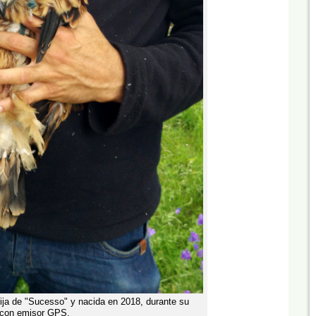
hija de "Sucesso" y nacida en 2018, durante su
 con emisor GPS.