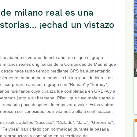
 de milano real es una
storias... ¡echad un vistazo
á acabando el verano de este año, en el que el grupo
de milanos reales originarios de la Comunidad de Madrid que
 desde hace tanto tiempo mediante GPS ha aumentando
blemente, aunque no a todos les ha ido igual de bien. Los
n incorporarse a nuestro grupo son "Román" y "Bernuy",
anos huérfanos cuya crianza fue completada en GREFA y a
iberamos junto a su hermana "Pilar", que tuvo mala suerte y
ctrocutada poco después de empezar a volar. Estas y otras
 merecen ser conocidas, os invitamos a ello a continuación.
os reales adultos "Sucesso", "Collado", "Jara", "Gerónimo",
 "Felybea" han criado con normalidad durante la pasada
 reproductora y continúan en su territorio de