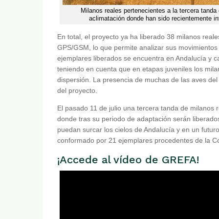
Milanos reales pertenecientes a la tercera tanda 
aclimatación donde han sido recientemente int
En total, el proyecto ya ha liberado 38 milanos rea
GPS/GSM, lo que permite analizar sus movimientos y
ejemplares liberados se encuentra en Andalucía y ca
teniendo en cuenta que en etapas juveniles los milan
dispersión. La presencia de muchas de las aves del 
del proyecto.
El pasado 11 de julio una tercera tanda de milanos r
donde tras su periodo de adaptación serán liberados 
puedan surcar los cielos de Andalucía y en un futur
conformado por 21 ejemplares procedentes de la C
¡Accede al vídeo de GREFA!