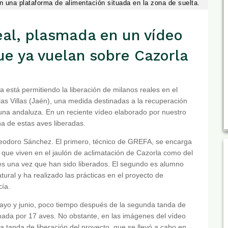
 en una plataforma de alimentación situada en la zona de suelta.
eal, plasmada en un vídeo
ue ya vuelan sobre Cazorla
 está permitiendo la liberación de milanos reales en el
las Villas (Jaén), una medida destinadas a la recuperación
na andaluza. En un reciente vídeo elaborado por nuestro
a de estas aves liberadas.
Teodoro Sánchez. El primero, técnico de GREFA, se encarga
s que viven en el jaulón de aclimatación de Cazorla como del
es una vez que han sido liberados. El segundo es alumno
tural y ha realizado las prácticas en el proyecto de
cía.
mayo y junio, poco tiempo después de la segunda tanda de
rmada por 17 aves. No obstante, en las imágenes del vídeo
 tanda de liberación del proyecto, que se llevó a cabo en