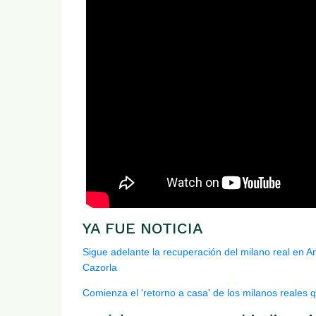
YA FUE NOTICIA
Sigue adelante la recuperación del milano real en A
Cazorla
Comienza el 'retorno a casa' de los milanos reales 