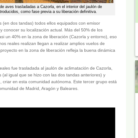
de aves trasladadas a Cazorla, en el interior del jaulón de
roducidos, como fase previa a su liberación definitiva.
les (en dos tandas) todos ellos equipados con emisor
 conocer su localización actual. Más del 50% de los
si un 40% en la zona de liberación (Cazorla y entorno), eso
os reales realizan llegan a realizar amplios vuelos de
proyecto en la zona de liberación refleja la buena dinámica
eales fue trasladada al jaulón de aclimatación de Cazorla,
(al igual que se hizo con las dos tandas anteriores) y
o, criar en esta comunidad autónoma. Este tercer grupo está
omunidad de Madrid, Aragón y Baleares.