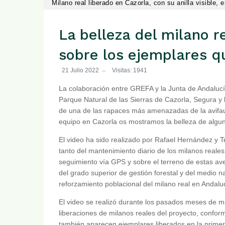
Milano real liberado en Cazorla, con su anilla visible,
La belleza del milano r
sobre los ejemplares q
21 Julio 2022
Visitas: 1941
La colaboración entre GREFA y la Junta de Andalucía
Parque Natural de las Sierras de Cazorla, Segura y 
de una de las rapaces más amenazadas de la avifau
equipo en Cazorla os mostramos la belleza de algun
El video ha sido realizado por Rafael Hernández y 
tanto del mantenimiento diario de los milanos reale
seguimiento vía GPS y sobre el terreno de estas av
del grado superior de gestión forestal y del medio na
reforzamiento poblacional del milano real en Andalu
El video se realizó durante los pasados meses de 
liberaciones de milanos reales del proyecto, confo
también aparecen ejemplares liberados en la primera