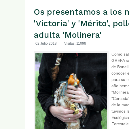
Os presentamos a los m
'Victoria' y 'Mérito', po
adulta 'Molinera'
02 Julio 2018
Visitas: 11098
Como sab
GREFA se 
de Bonell
conocer e
para su m
año hemos
"Molinera
"Cerceda"
de la mad
tuvimos l
Ecológica
Forestal