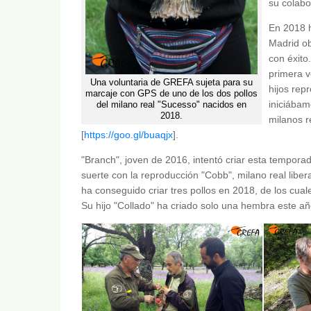
su colabo
En 2018 h
Madrid ob
con éxito
primera v
Una voluntaria de GREFA sujeta para su
hijos rep
marcaje con GPS de uno de los dos pollos
iniciábam
del milano real "Sucesso" nacidos en
2018.
milanos r
[
https://goo.gl/buaqjx
].
"Branch", joven de 2016, intentó criar esta tempora
suerte con la reproducción "Cobb", milano real liber
ha conseguido criar tres pollos en 2018, de los cual
Su hijo "Collado" ha criado solo una hembra este añ