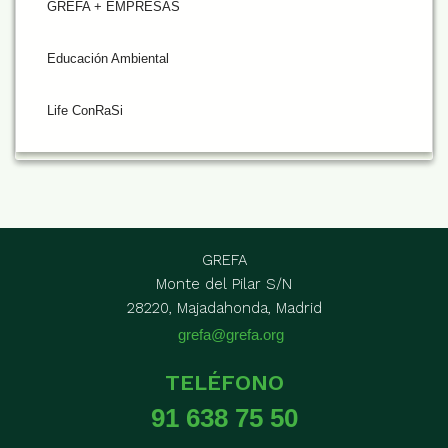
GREFA + EMPRESAS
Educación Ambiental
Life ConRaSi
GREFA
Monte del Pilar S/N
28220, Majadahonda, Madrid
grefa@grefa.org
TELÉFONO
91 638 75 50