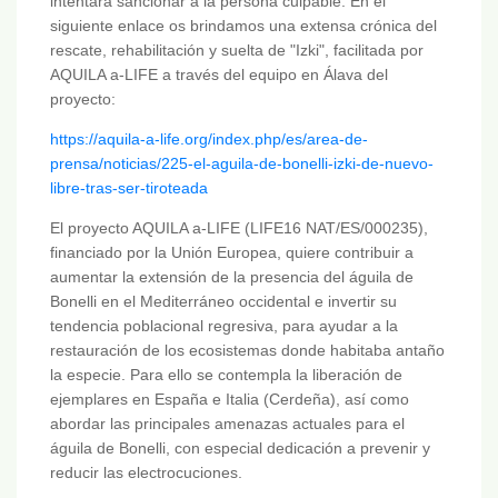
intentará sancionar a la persona culpable. En el
siguiente enlace os brindamos una extensa crónica del
rescate, rehabilitación y suelta de "Izki", facilitada por
AQUILA a-LIFE a través del equipo en Álava del
proyecto:
https://aquila-a-life.org/index.php/es/area-de-
prensa/noticias/225-el-aguila-de-bonelli-izki-de-nuevo-
libre-tras-ser-tiroteada
El proyecto AQUILA a-LIFE (LIFE16 NAT/ES/000235),
financiado por la Unión Europea, quiere contribuir a
aumentar la extensión de la presencia del águila de
Bonelli en el Mediterráneo occidental e invertir su
tendencia poblacional regresiva, para ayudar a la
restauración de los ecosistemas donde habitaba antaño
la especie. Para ello se contempla la liberación de
ejemplares en España e Italia (Cerdeña), así como
abordar las principales amenazas actuales para el
águila de Bonelli, con especial dedicación a prevenir y
reducir las electrocuciones.