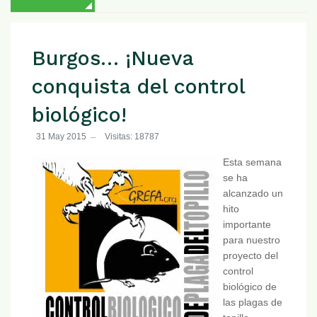
Burgos… ¡Nueva
conquista del control
biológico!
31 May 2015
Visitas: 18787
Esta semana
se ha
alcanzado un
hito
importante
para nuestro
proyecto del
control
biológico de
las plagas de