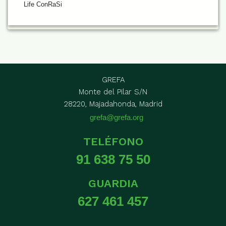
Life ConRaSi
GREFA
Monte del Pilar S/N
28220, Majadahonda, Madrid
grefa@grefa.org
TELÉFONO
91 638 75 50
GUARDIA
627 461 457