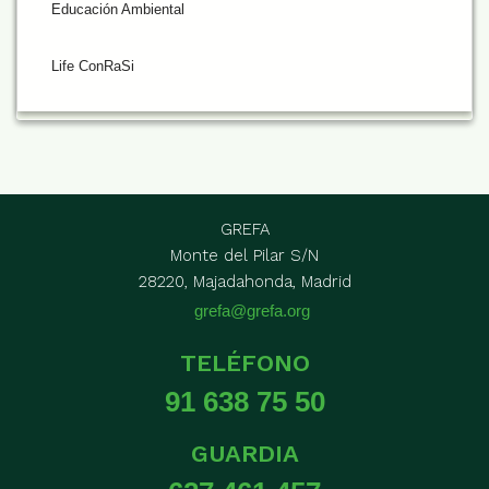
Educación Ambiental
Life ConRaSi
GREFA
Monte del Pilar S/N
28220, Majadahonda, Madrid
grefa@grefa.org
TELÉFONO
91 638 75 50
GUARDIA