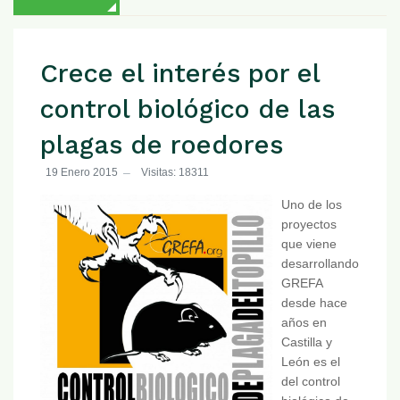
Crece el interés por el
control biológico de las
plagas de roedores
19 Enero 2015
Visitas: 18311
Uno de los
proyectos
que viene
desarrollando
GREFA
desde hace
años en
Castilla y
León es el
del control