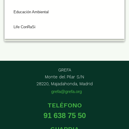
Educación Ambiental
Life ConRaSi
GREFA
Monte del Pilar S/N
28220, Majadahonda, Madrid
grefa@grefa.org
TELÉFONO
91 638 75 50