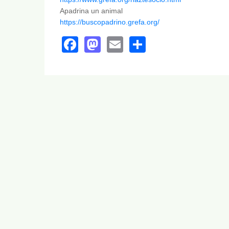
Apadrina un animal
https://buscopadrino.grefa.org/
Facebook
Mastodon
Email
Share