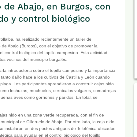
o de Abajo, en Burgos, con
do y control biológico
llalba, ha realizado recientemente un taller de
o de Abajo (Burgos), con el objetivo de promover la
l control biológico del topillo campesino. Esta actividad
ltos vecinos del municipio burgalés.
la introductoria sobre el topillo campesino y la importancia
tanto daño hace a los cultivos de Castilla y León cuando
plaga. Los participantes aprendieron a construir cajas nido
 como lechuzas, mochuelos, cernícalos vulgares, comadrejas
queñas aves como gorriones y páridos. En total, se
cajas nido en una zona verde recuperada, con el fin de
municipal de Cilleruelo de Abajo. Por otro lado, la caja nido
 se instalaron en dos postes antiguos de Telefónica ubicados
tégica para ayudar en el control biológico del topillo