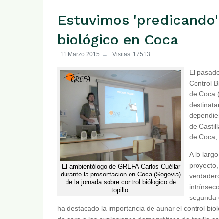
Estuvimos 'predicando'
biológico en Coca
11 Marzo 2015
Visitas: 17513
El pasad
Control B
de Coca (
destinata
dependien
de Castil
de Coca,
A lo larg
proyecto,
El ambientólogo de GREFA Carlos Cuéllar
durante la presentacion en Coca (Segovia)
verdadero
de la jornada sobre control biólogico de
intrínsec
topillo.
segunda 
ha destacado la importancia de aunar el control bio
de cara a las explosiones demográficas de topillo c