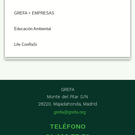
GREFA + EMPRESAS
Educación Ambiental
Life ConRaSi
GREFA
Monte del Pilar S/N
28220, Majadahonda, Madrid
grefa@grefa.org
TELÉFONO