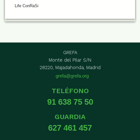
Life ConRaSi
GREFA
Monte del Pilar S/N
28220, Majadahonda, Madrid
grefa@grefa.org
TELÉFONO
91 638 75 50
GUARDIA
627 461 457