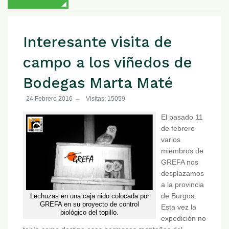
Interesante visita de
campo a los viñedos de
Bodegas Marta Maté
24 Febrero 2016
Visitas: 15059
El pasado 11
de febrero
varios
miembros de
GREFA nos
desplazamos
a la provincia
de Burgos.
Lechuzas en una caja nido colocada por
GREFA en su proyecto de control
Esta vez la
biológico del topillo.
expedición no