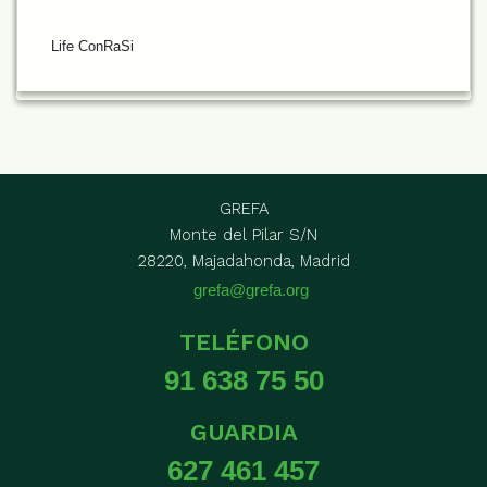
Life ConRaSi
GREFA
Monte del Pilar S/N
28220, Majadahonda, Madrid
grefa@grefa.org
TELÉFONO
91 638 75 50
GUARDIA
627 461 457