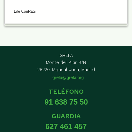
Life ConRaSi
GREFA
Monte del Pilar S/N
28220, Majadahonda, Madrid
grefa@grefa.org
TELÉFONO
91 638 75 50
GUARDIA
627 461 457