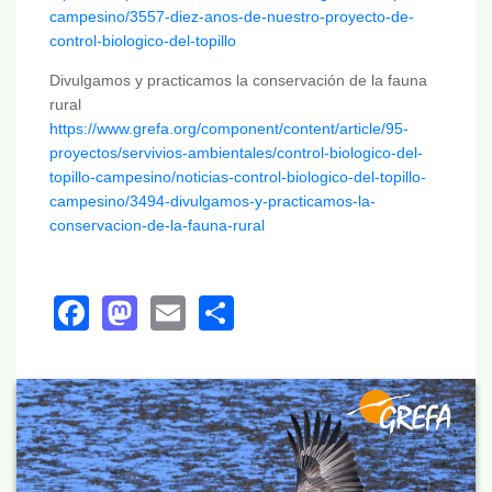
campesino/3557-diez-anos-de-nuestro-proyecto-de-
control-biologico-del-topillo
Divulgamos y practicamos la conservación de la fauna
rural
https://www.grefa.org/component/content/article/95-
proyectos/servivios-ambientales/control-biologico-del-
topillo-campesino/noticias-control-biologico-del-topillo-
campesino/3494-divulgamos-y-practicamos-la-
conservacion-de-la-fauna-rural
Facebook
Mastodon
Email
Share