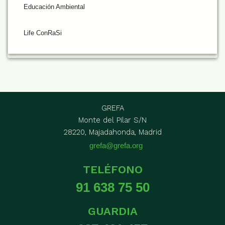
Educación Ambiental
Life ConRaSi
GREFA
Monte del Pilar S/N
28220, Majadahonda, Madrid
grefa@grefa.org
TELÉFONO
91 638 75 50
GUARDIA