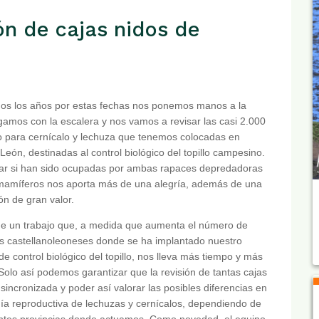
ón de cajas nidos de
os los años por estas fechas nos ponemos manos a la
gamos con la escalera y nos vamos a revisar las casi 2.000
o para cernícalo y lechuza que tenemos colocadas en
 León, destinadas al control biológico del topillo campesino.
r si han sido ocupadas por ambas rapaces depredadoras
mamíferos nos aporta más de una alegría, además de una
ón de gran valor.
de un trabajo que, a medida que aumenta el número de
s castellanoleoneses donde se ha implantado nuestro
de control biológico del topillo, nos lleva más tiempo y más
Solo así podemos garantizar que la revisión de tantas cajas
 sincronizada y poder así valorar las posibles diferencias en
gía reproductiva de lechuzas y cernícalos, dependiendo de
entes provincias donde actuamos. Como novedad, el equipo