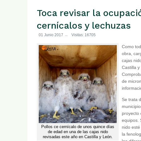
Toca revisar la ocupaci
cernícalos y lechuzas
01 Junio 2017
Visitas: 16705
Como tod
obra, car
cajas nid
Castilla y
Comproba
de micro
informaci
Se trata 
municipio
proyecto 
equipos. 
Pollos ce cernícalo de unos quince días
nido esté
de edad en una de las cajas nido
la fenolo
revisadas este año en Castilla y León.
las difer