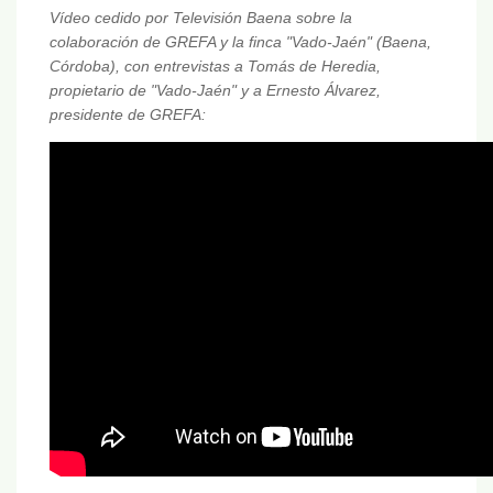
Vídeo cedido por Televisión Baena sobre la
colaboración de GREFA y la finca "Vado-Jaén" (Baena,
Córdoba), con entrevistas a Tomás de Heredia,
propietario de "Vado-Jaén" y a Ernesto Álvarez,
presidente de GREFA: