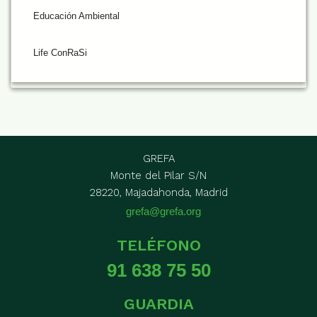
Educación Ambiental
Life ConRaSi
GREFA
Monte del Pilar S/N
28220, Majadahonda, Madrid
grefa@grefa.org
TELÉFONO
91 638 75 50
GUARDIA