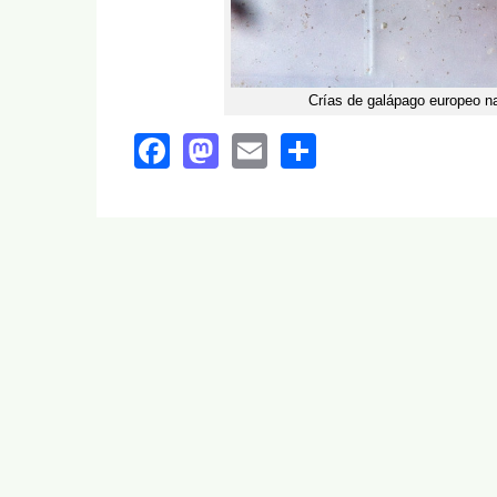
Crías de galápago europeo n
Facebook
Mastodon
Email
Share