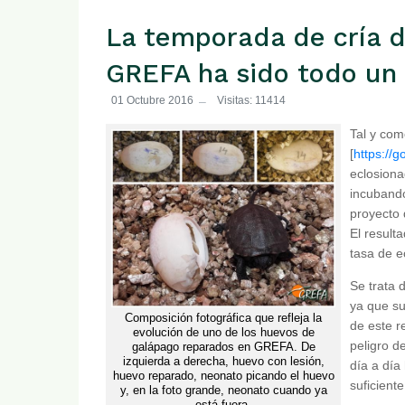
La temporada de cría d
GREFA ha sido todo un 
01 Octubre 2016
Visitas: 11414
Tal y co
[
https://g
eclosion
incubando
proyecto 
El result
tasa de e
Se trata 
ya que su
Composición fotográfica que refleja la
de este r
evolución de uno de los huevos de
peligro d
galápago reparados en GREFA. De
izquierda a derecha, huevo con lesión,
día a día
huevo reparado, neonato picando el huevo
suficient
y, en la foto grande, neonato cuando ya
está fuera.