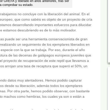
or GREFA y liberado en años anteriores, tras ser
a comprobar su estado.
rabajamos no concluye con la liberación del animal. En el
europeo, que como sabéis es objeto de un proyecto de cría
stamos desarrollando importantes esfuerzos para dilucidar
que estamos descubriendo es de lo más motivador.
das puede ser una herramienta conservacionista de gran
d realizando un seguimiento de los ejemplares liberados en
especie con la que se trabaja. Por eso, durante el año
ptura de las decenas de galápagos europeos juveniles que
el proyecto de recuperación de este reptil que llevamos a
os arrojan una tasa de recaptura que superó el 50%, un
endo datos muy alentadores. Hemos podido capturar
os desde su liberación, además todos los ejemplares
mas. Por otra parte, hemos podido observar, con bastante
nto machos como hembras, los cuales ya son o están a