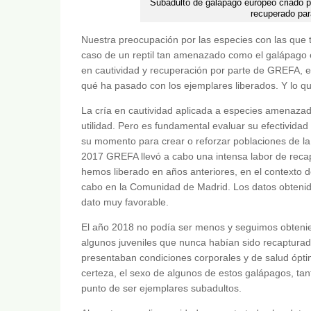
Subadulto de galápago europeo criado p
recuperado par
Nuestra preocupación por las especies con las que t
caso de un reptil tan amenazado como el galápago 
en cautividad y recuperación por parte de GREFA, e
qué ha pasado con los ejemplares liberados. Y lo 
La cría en cautividad aplicada a especies amenaza
utilidad. Pero es fundamental evaluar su efectivida
su momento para crear o reforzar poblaciones de la 
2017 GREFA llevó a cabo una intensa labor de reca
hemos liberado en años anteriores, en el contexto d
cabo en la Comunidad de Madrid. Los datos obtenid
dato muy favorable.
El año 2018 no podía ser menos y seguimos obteni
algunos juveniles que nunca habían sido recapturad
presentaban condiciones corporales y de salud ópti
certeza, el sexo de algunos de estos galápagos, ta
punto de ser ejemplares subadultos.