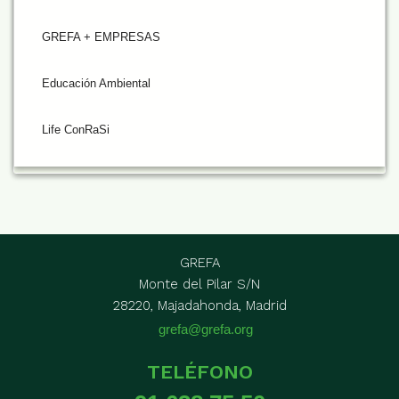
GREFA + EMPRESAS
Educación Ambiental
Life ConRaSi
GREFA
Monte del Pilar S/N
28220, Majadahonda, Madrid
grefa@grefa.org
TELÉFONO