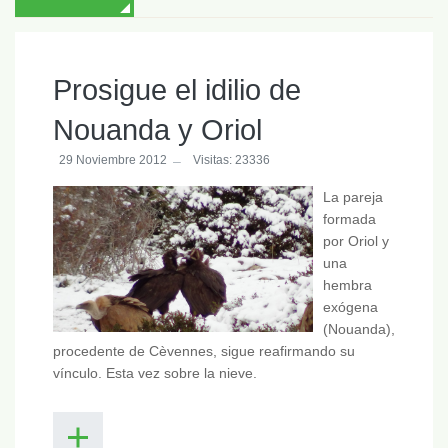
Prosigue el idilio de
Nouanda y Oriol
29 Noviembre 2012
Visitas: 23336
La pareja
formada
por Oriol y
una
hembra
exógena
(Nouanda),
procedente de Cèvennes, sigue reafirmando su
vínculo. Esta vez sobre la nieve.