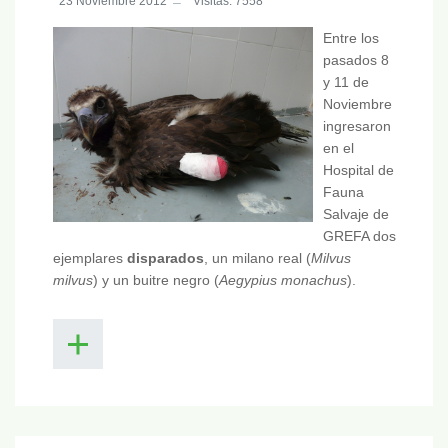
23 Noviembre 2012
Visitas: 7558
Entre los
pasados 8
y 11 de
Noviembre
ingresaron
en el
Hospital de
Fauna
Salvaje de
GREFA dos
ejemplares
disparados
, un milano real (
Milvus
milvus
) y un buitre negro (
Aegypius monachus
).