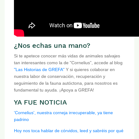
¿Nos echas una mano?
Si te apetece conocer más vidas de animales salvajes
tan interesantes como la de "Cornelius”, accede al blog
"Las Historias de GREFA"
Y si quieres colaborar en
nuestra labor de conservación, recuperación y
seguimiento de la fauna autóctona, para nosotros es
fundamental tu ayuda. ¡Apoya a GREFA!
YA FUE NOTICIA
'Cornelius', nuestra corneja irrecuperable, ya tiene
padrino
Hoy nos toca hablar de córvidos, leed y sabréis por qué