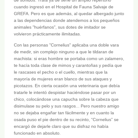
cuando ingresó en el Hospital de Fauna Salvaje de
GREFA. Pero es que además, al quedar albergado junto
a las dependencias donde atendemos a los pequeños
animales "huérfanos", sus dotes de imitador se
volvieron prácticamente ilimitadas.
Con las personas "Cornelius" aplicaba una doble vara
de medir, sin complejo ninguno a que le tildaran de
machista: si eras hombre se portaba como un zalamero,
te hacía toda clase de mimos y carantoñas y pedía que
le rascases el pecho o el cuello, mientras que la
mayoría de mujeres eran blanco de sus ataques y
picotazos. En cierta ocasión una veterinaria que debía
tratarle le intentó despistar haciéndose pasar por un
chico, colocándose una capucha sobre la cabeza que
disimulase su pelo y sus rasgos... Pero nuestro amigo
no se dejaba engañar tan fácilmente y en cuanto la
osada puso el pie dentro de su recinto, “Cornelius” se
encargó de dejarle claro que su disfraz no había
funcionado en absoluto.