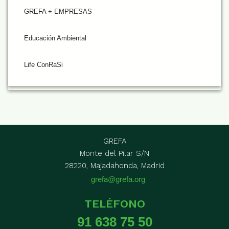
GREFA + EMPRESAS
Educación Ambiental
Life ConRaSi
GREFA
Monte del Pilar S/N
28220, Majadahonda, Madrid
grefa@grefa.org
TELÉFONO
91 638 75 50