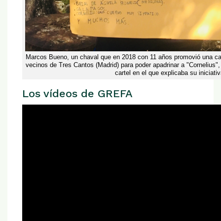
Marcos Bueno, un chaval que en 2018 con 11 años promovió una c
vecinos de Tres Cantos (Madrid) para poder apadrinar a "Cornelius",
cartel en el que explicaba su iniciativ
Los vídeos de GREFA