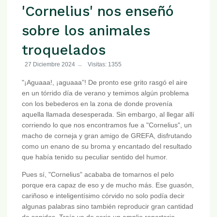
'Cornelius' nos enseñó
sobre los animales
troquelados
27 Diciembre 2024
Visitas: 1355
"¡Aguaaa!, ¡aguaaa”! De pronto ese grito rasgó el aire
en un tórrido día de verano y temimos algún problema
con los bebederos en la zona de donde provenía
aquella llamada desesperada. Sin embargo, al llegar allí
corriendo lo que nos encontramos fue a "Cornelius", un
macho de corneja y gran amigo de GREFA, disfrutando
como un enano de su broma y encantado del resultado
que había tenido su peculiar sentido del humor.
Pues sí, "Cornelius" acababa de tomarnos el pelo
porque era capaz de eso y de mucho más. Ese guasón,
cariñoso e inteligentísimo córvido no solo podía decir
algunas palabras sino también reproducir gran cantidad
de sonidos. Traía ya de serie un amplio repertorio