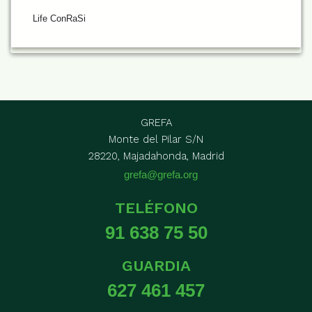
Life ConRaSi
GREFA
Monte del Pilar S/N
28220, Majadahonda, Madrid
grefa@grefa.org
TELÉFONO
91 638 75 50
GUARDIA
627 461 457