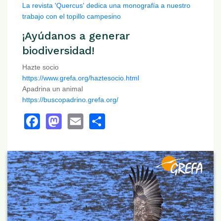
La revista 'Quercus' dedica una monografía a nuestro
trabajo con el topillo campesino
¡Ayúdanos a generar
biodiversidad!
Hazte socio
https://www.grefa.org/haztesocio.html
Apadrina un animal
https://buscopadrino.grefa.org/
Facebook
Mastodon
Email
Share