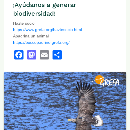
¡Ayúdanos a generar
biodiversidad!
Hazte socio
https://www.grefa.org/haztesocio.html
Apadrina un animal
https://buscopadrino.grefa.org/
Facebook
Mastodon
Email
Share