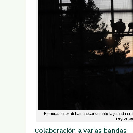
Primeras luces del amanecer durante la jornada en l
negros pud
Colaboración a varias bandas