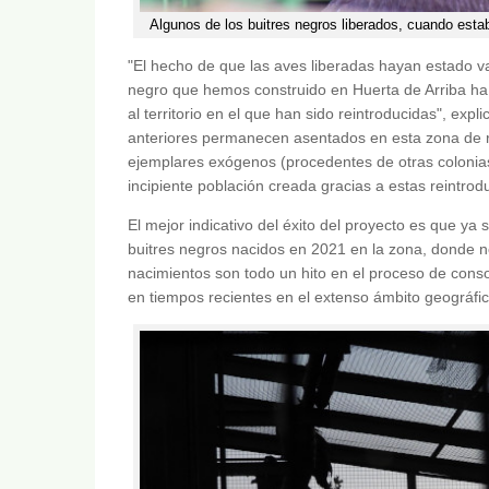
Algunos de los buitres negros liberados, cuando estab
"El hecho de que las aves liberadas hayan estado va
negro que hemos construido en Huerta de Arriba ha 
al territorio en el que han sido reintroducidas", exp
anteriores permanecen asentados en esta zona de r
ejemplares exógenos (procedentes de otras colonias)
incipiente población creada gracias a estas reintrod
El mejor indicativo del éxito del proyecto es que ya
buitres negros nacidos en 2021 en la zona, donde n
nacimientos son todo un hito en el proceso de conso
en tiempos recientes en el extenso ámbito geográfic