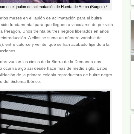
an en el jaulón de aclimatación de Huerta de Arriba (Burgos).º
rios meses en el jaulón de aclimatación para el buitre
sido fundamental para que lleguen a vincularse de por vida
lica Peragón. Unos treinta buitres negros liberados en años
eintroducción. A ellos se suma un número variable de
, entre catorce y veinte, que se han acabado fijando a la
ucciones.
 sobrevuelan los cielos de la Sierra de la Demanda dos
o ocurría algo así desde hace más de medio siglo. Estos
lidación de la primera colonia reproductora de buitre negro
o del Sistema Ibérico.