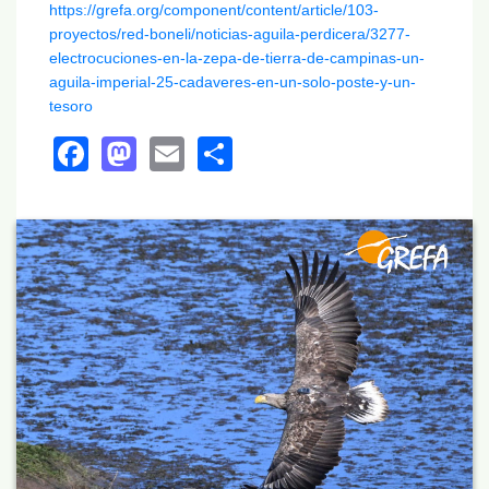
https://grefa.org/component/content/article/103-
proyectos/red-boneli/noticias-aguila-perdicera/3277-
electrocuciones-en-la-zepa-de-tierra-de-campinas-un-
aguila-imperial-25-cadaveres-en-un-solo-poste-y-un-
tesoro
Facebook
Mastodon
Email
Share