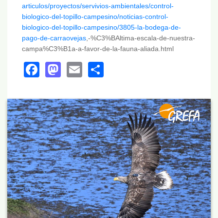
articulos/proyectos/servivios-ambientales/control-
biologico-del-topillo-campesino/noticias-control-
biologico-del-topillo-campesino/3805-la-bodega-de-
pago-de-carraovejas
,-%C3%BAltima-escala-de-nuestra-
campa%C3%B1a-a-favor-de-la-fauna-aliada.html
Facebook
Mastodon
Email
Share