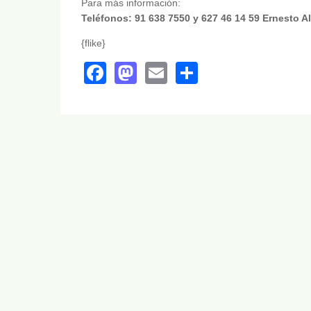
Para más información:
Teléfonos: 91 638 7550 y 627 46 14 59 Ernesto A
{flike}
Facebook
Mastodon
Email
Share