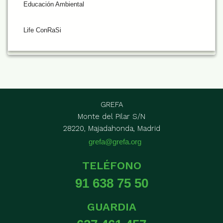
Educación Ambiental
Life ConRaSi
GREFA
Monte del Pilar S/N
28220, Majadahonda, Madrid
grefa@grefa.org
TELÉFONO
91 638 75 50
GUARDIA