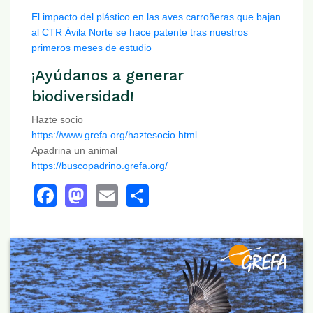
El impacto del plástico en las aves carroñeras que bajan
al CTR Ávila Norte se hace patente tras nuestros
primeros meses de estudio
¡Ayúdanos a generar
biodiversidad!
Hazte socio
https://www.grefa.org/haztesocio.html
Apadrina un animal
https://buscopadrino.grefa.org/
Facebook
Mastodon
Email
Share