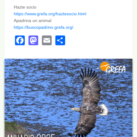
Hazte socio
https://www.grefa.org/haztesocio.html
Apadrina un animal
https://buscopadrino.grefa.org/
Facebook
Mastodon
Email
Share