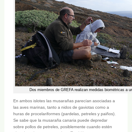
Dos miembros de GREFA realizan medidas biométricas a u
En ambos islotes las musarañas parecían asociadas a
las aves marinas, tanto a nidos de gaviotas como a
huras de procelariformes (pardelas, petreles y paiños).
Se sabe que la musaraña canaria puede depredar
sobre pollos de petreles, posiblemente cuando estén