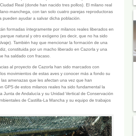
e Ciudad Real (donde han nacido tres pollos). El milano real
tellano-manchega, con tan solo cuatro parejas reproductoras
ía pueden ayudar a salvar dicha población.
tán formadas íntegramente por milanos reales liberados en
 parque natural y otro exógeno (es decir, que no ha sido
alvaje). También hay que mencionar la formación de una
ádiz, constituida por un macho liberado en Cazorla y una
e ha saldado con fracaso.
acias al proyecto de Cazorla han sido marcados con
 los movimientos de estas aves y conocer más a fondo su
 las amenazas que les afectan una vez que han
on GPS de estos milanos reales ha sido fundamental la
a Junta de Andalucía y su Unidad Vertical de Conservación
bientales de Castilla-La Mancha y su equipo de trabajos