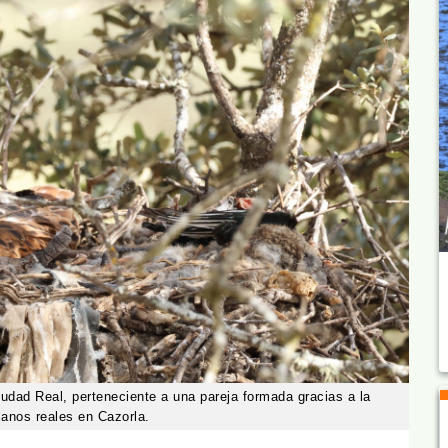
iudad Real, perteneciente a una pareja formada gracias a la
lanos reales en Cazorla.