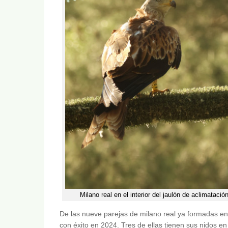
Milano real en el interior del jaulón de aclimatac
De las nueve parejas de milano real ya formadas en
con éxito en 2024. Tres de ellas tienen sus nidos e