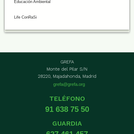
Educación Ambiental
Life ConRaSi
GREFA
Monte del Pilar S/N
28220, Majadahonda, Madrid
grefa@grefa.org
TELÉFONO
91 638 75 50
GUARDIA
627 461 457